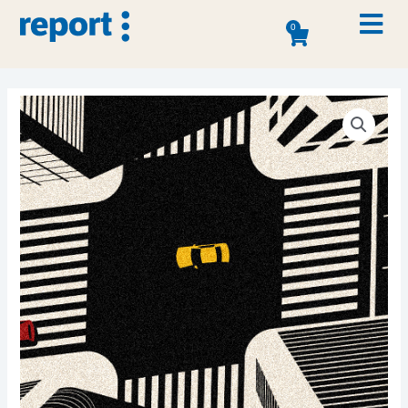
0
01
Quem somos
02
Soluções
03
Clientes