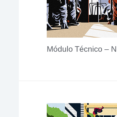
02
03
04
Módulo Técnico – 
05